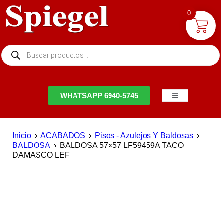
0
NTACTO
WHATSAPP 6940-5745
Inicio
›
ACABADOS
›
Pisos - Azulejos Y Baldosas
›
BALDOSA
›
BALDOSA 57×57 LF59459A TACO
DAMASCO LEF