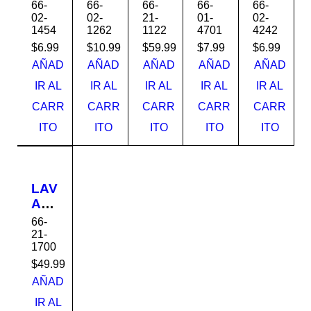
EJ
EJ
AN
OS
EJ
66-
66-
66-
66-
66-
O
O
O
A
O
02-
02-
21-
01-
02-
1454
1262
1122
4701
4242
20X
30x
AS
57x
32x
30
60
PIO
57
56
$
6.99
$
10.99
$
59.99
$
7.99
$
6.99
312
LH1
PR
DRI
321
AÑAD
AÑAD
AÑAD
AÑAD
AÑAD
5E
904
EP
TT
42
IR AL
IR AL
IR AL
IR AL
IR AL
GR
062
TE
O
BRI
CARR
CARR
CARR
CARR
CARR
EE
PA
AL
CO
LL
N
P05
NZ
O
ITO
ITO
ITO
ITO
ITO
A
MR
E
033
LAV
01
AM
AN
66-
O
21-
1700
DE
PE
$
49.99
DE
AÑAD
STA
IR AL
L