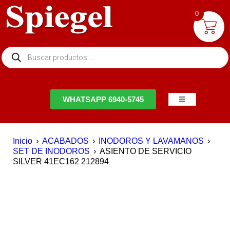
0
NTACTO
WHATSAPP 6940-5745
Inicio
›
ACABADOS
›
INODOROS Y LAVAMANOS
›
SET DE INODOROS
›
ASIENTO DE SERVICIO
SILVER 41EC162 212894