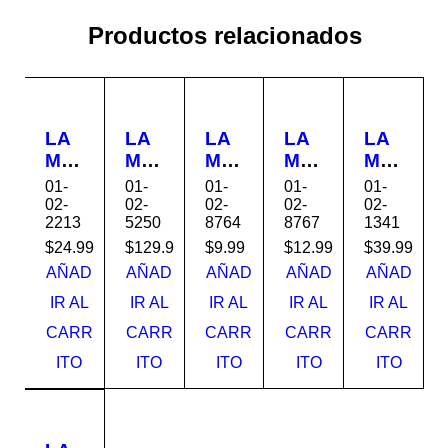
Productos relacionados
LA
LA
LA
LA
LA
MP
MP
MP
MP
MP
AR
AR
AR
AR
AR
01-
01-
01-
01-
01-
A
A
A
A
A
02-
02-
02-
02-
02-
2213
5250
8764
8767
1341
DE
DE
588
DE
DE
TE
EXT
6-4
TE
TE
$
24.99
$
129.99
$
9.99
$
12.99
$
39.99
CH
ERI
TE
CH
CH
AÑAD
AÑAD
AÑAD
AÑAD
AÑAD
O
OR
CH
O
O
IR AL
IR AL
IR AL
IR AL
IR AL
1L
15
O
SA
E27
CARR
CARR
CARR
CARR
CARR
E27
FO
SA
NTI
*1L
40
CO
NTI
N
40
ITO
ITO
ITO
ITO
ITO
W
S
N
1L*
W
268
720
NIQ
120
210
63A
18
.
V*E
71-
110
27
2