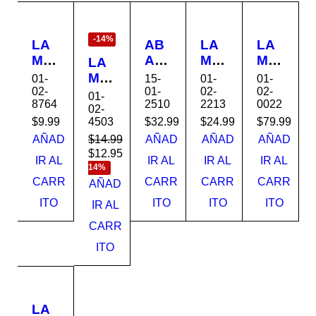
EN
OFERTA
-14%
LA
AB
LA
LA
MP
ANI
MP
MP
LA
AR
CO
AR
AR
MP
01-
15-
01-
01-
A
OR
A
A
02-
01-
02-
02-
AR
01-
8764
2510
2213
0022
588
BIT
DE
DE
A
02-
6-4
AL
TE
PO
4503
$
9.99
$
32.99
$
24.99
$
79.99
LE
TE
DE
CH
STE
D
$
14.99
AÑAD
AÑAD
AÑAD
AÑAD
CH
18"
O
SO
$
12.95
DE
Ahorra
IR AL
IR AL
IR AL
IR AL
O
FA
1L
LA
14%
TE
CARR
CARR
CARR
CARR
SA
N
E27
R
AÑAD
CH
NTI
BR
40
60
O
ITO
ITO
ITO
ITO
IR AL
N
EEZ
W
W
BL
CARR
NIQ
E
268
084
600
.
ELI
63A
5B6
0K
ITO
160
0-
18
1
01
W
212
LA
33-