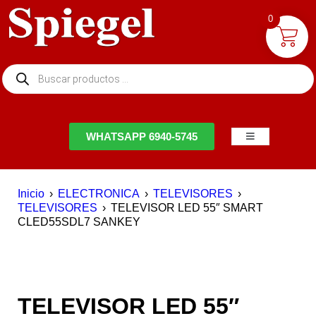
0
NTACTO
WHATSAPP 6940-5745
Inicio
›
ELECTRONICA
›
TELEVISORES
›
TELEVISORES
›
TELEVISOR LED 55″ SMART
CLED55SDL7 SANKEY
EN OFERTA
TELEVISOR LED 55″