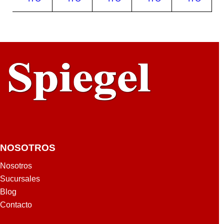
O77
EN
EN
SB
O77
SR
SE
SE
LG
SR
A
A
LG
LG
NOSOTROS
Nosotros
Sucursales
Blog
Contacto