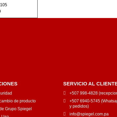
0105
9
R AL C
VISTA
ITO
RÁPIDA
CIONES
SERVICIO AL CLIENT
guridad
+507 998-4828 (recepcio
 cambio de producto
+507 6940-5745 (Whatsap
y pedidos)
 de Grupo Spiegel
info@spiegel.com.pa
e Uso