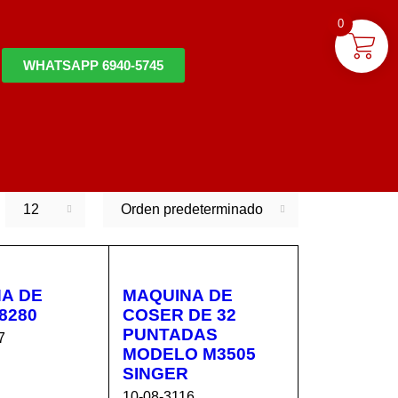
0
WHATSAPP 6940-5745
12
Orden predeterminado
A DE
MAQUINA DE
8280
COSER DE 32
PUNTADAS
7
MODELO M3505
SINGER
AL C
VISTA
10-08-3116