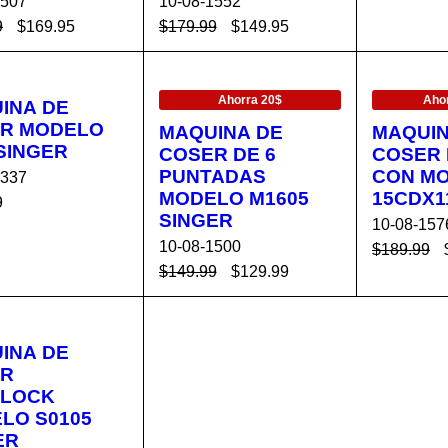
1507
10-08-1552
ARRIT
9
$
169.95
$
179.99
$
149.95
R AL C
VISTA
AÑADIR AL C
VISTA
EN OFERTA
EN OFER
ITO
RÁPIDA
ARRITO
RÁPIDA
Ahorra 20$
Ahor
INA DE
R MODELO
MAQUINA DE
MAQUIN
 SINGER
COSER DE 6
COSER
PUNTADAS
CON M
3337
MODELO M1605
15CDX1
9
SINGER
10-08-157
R AL C
VISTA
10-08-1500
$
189.99
ITO
RÁPIDA
$
149.99
$
129.99
AÑADIR 
AÑADIR AL C
VISTA
ARRIT
ARRITO
RÁPIDA
INA DE
ER
LOCK
LO S0105
ER