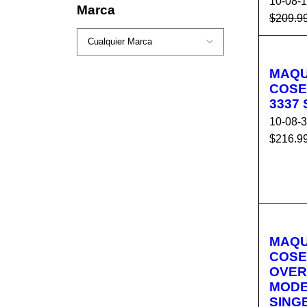
10-08-
Marca
$
209.9
AÑADI
ARR
MAQU
COSE
3337
10-08-
$
216.9
AÑADI
ARR
MAQU
COS
OVER
MODE
SING