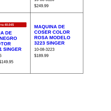
O
RÁPIDA
$
249.99
AÑADIR AL C
VISTA
ARRITO
RÁPIDA
TA
ra 40.04$
MAQUINA DE
COSER COLOR
A DE
ROSA MODELO
 NEGRO
3223 SINGER
OTOR
1 SINGER
10-08-3223
6
$
189.99
$
149.95
AÑADIR AL C
VISTA
AL C
VISTA
ARRITO
RÁPIDA
O
RÁPIDA