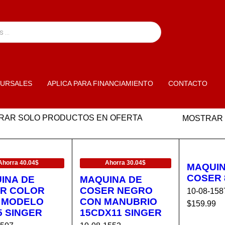
URSALES
APLICA PARA FINANCIAMIENTO
CONTACTO
RAR SOLO PRODUCTOS EN OFERTA
MOSTRAR
ERTA
EN OFERTA
Ahorra 40.04$
Ahorra 30.04$
MAQUIN
COSER 
INA DE
MAQUINA DE
R COLOR
COSER NEGRO
10-08-158
 MODELO
CON MANUBRIO
$
159.99
5 SINGER
15CDX11 SINGER
AÑADIR 