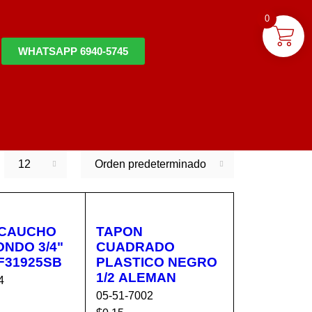
0
WHATSAPP 6940-5745
12
Orden predeterminado
 CAUCHO
TAPON
O 3/4"
CUADRADO
 F31925SB
PLASTICO NEGRO
1/2 ALEMAN
4
05-51-7002