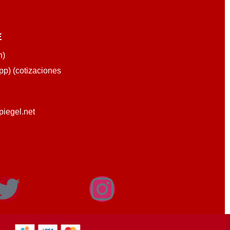
E
n)
p) (cotizaciones
piegel.net