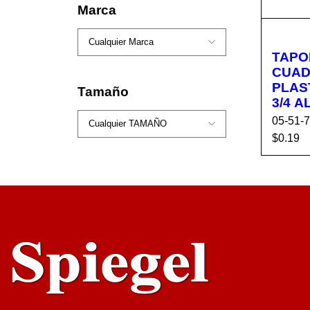
AÑADI
Marca
ARR
TAPO
CUA
PLAS
Tamaño
3/
05-51-
$
0.19
AÑADI
ARR