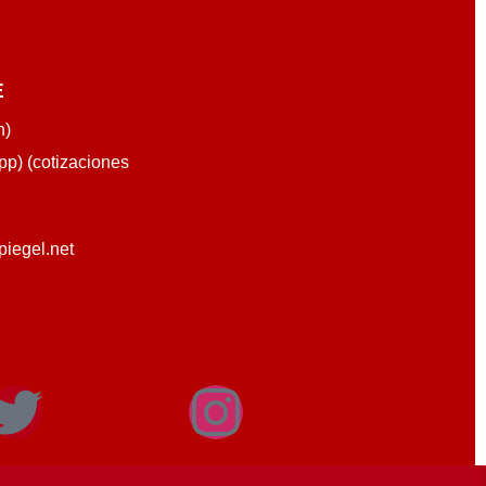
E
n)
p) (cotizaciones
piegel.net