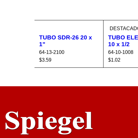
DESTACAD
TUBO SDR-26 20 x
TUBO EL
1"
10 x 1/2
64-13-2100
64-10-1008
$
3.59
$
1.02
AÑADIR AL CA
VISTA
AÑADIR AL 
RRITO
RÁPIDA
RRITO