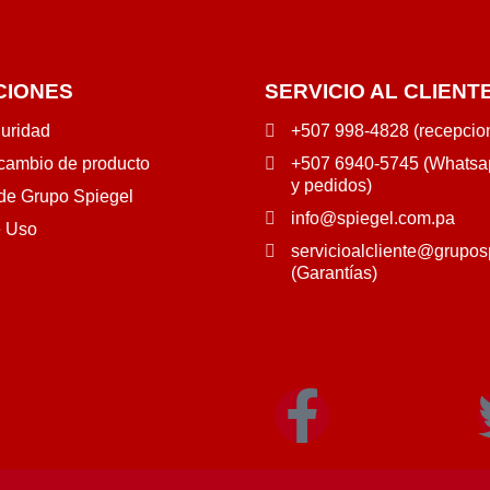
CIONES
SERVICIO AL CLIENT
guridad
+507 998-4828 (recepcio
 cambio de producto
+507 6940-5745 (Whatsap
y pedidos)
 de Grupo Spiegel
info@spiegel.com.pa
e Uso
servicioalcliente@grupos
(Garantías)