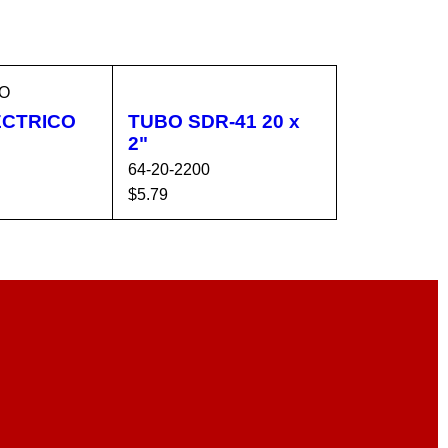
O
ECTRICO
TUBO SDR-41 20 x
2"
64-20-2200
$
5.79
CA
VISTA
AÑADIR AL CA
VISTA
RÁPIDA
RRITO
RÁPIDA