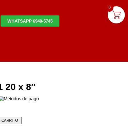
0
WHATSAPP 6940-5745
 20 x 8″
L CARRITO