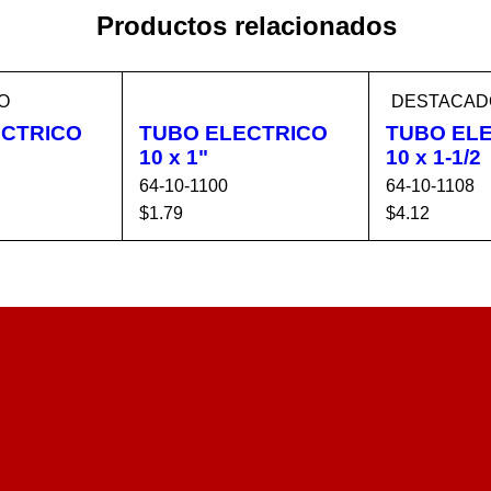
Productos relacionados
O
DESTACAD
ECTRICO
TUBO ELECTRICO
TUBO EL
10 x 1"
10 x 1-1/2
64-10-1100
64-10-1108
$
1.79
$
4.12
CA
VISTA
AÑADIR AL CA
VISTA
AÑADIR AL 
RÁPIDA
RRITO
RÁPIDA
RRITO