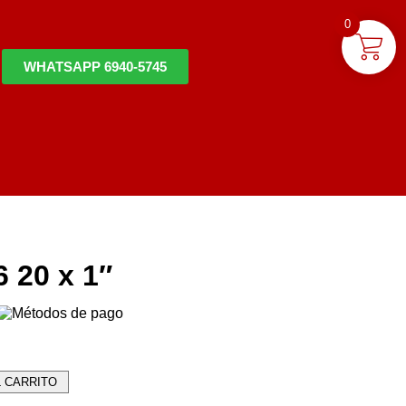
0
WHATSAPP 6940-5745
 20 x 1″
L CARRITO