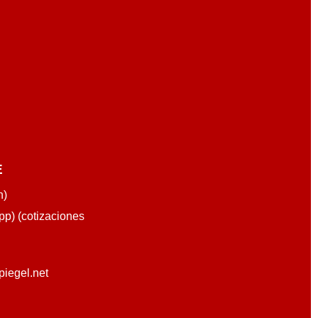
E
n)
p) (cotizaciones
piegel.net