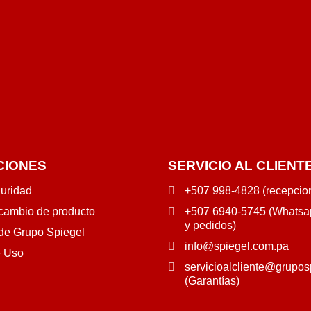
CIONES
SERVICIO AL CLIENT
guridad
+507 998-4828 (recepcio
 cambio de producto
+507 6940-5745 (Whatsap
y pedidos)
 de Grupo Spiegel
info@spiegel.com.pa
e Uso
servicioalcliente@grupos
(Garantías)