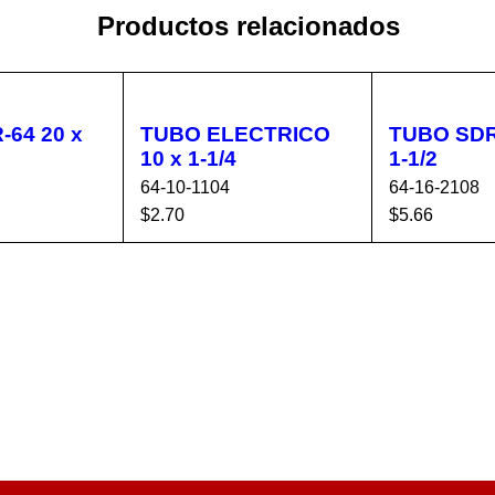
Productos relacionados
 20 x
TUBO ELECTRICO
TUBO SDR-26
10 x 1-1/4
1-1/2
64-10-1104
64-16-2108
$
2.70
$
5.66
CA
VISTA
AÑADIR AL CA
VISTA
AÑADIR AL 
RÁPIDA
RRITO
RÁPIDA
RRITO