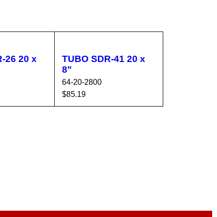
 20 x
TUBO SDR-41 20 x
8"
64-20-2800
$
85.19
CA
VISTA
AÑADIR AL CA
VISTA
RÁPIDA
RRITO
RÁPIDA