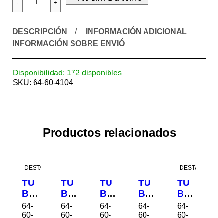
DESCRIPCIÓN
INFORMACIÓN ADICIONAL
INFORMACIÓN SOBRE ENVIÓ
Disponibilidad:
172 disponibles
SKU:
64-60-4104
Productos relacionados
DESTACADO
DESTACADO
TU
TU
TU
TU
TU
BO
BO
BO
BO
BO
SC
SC
SC
SC
SC
64-
64-
64-
64-
64-
H-
H-
H-
H-
H-
60-
60-
60-
60-
60-