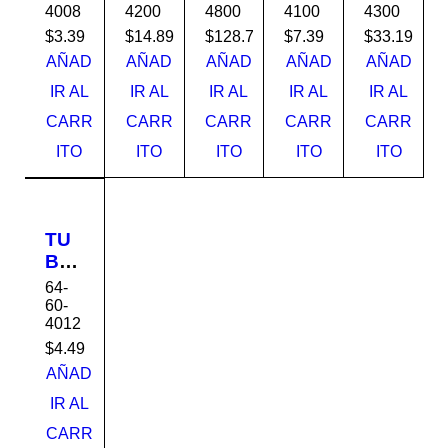
4008
4200
4800
4100
4300
40
40
40
40
40
20 x
20 x
20 x
20 x
20 x
$
3.39
$
14.89
$
128.79
$
7.39
$
33.19
1/2"
2"
8"
1"
3"
AÑAD
AÑAD
AÑAD
AÑAD
AÑAD
IR AL
IR AL
IR AL
IR AL
IR AL
CARR
CARR
CARR
CARR
CARR
ITO
ITO
ITO
ITO
ITO
TU
BO
SC
64-
H-
60-
4012
40
20 x
$
4.49
3/4"
AÑAD
IR AL
CARR