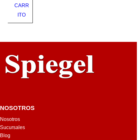
CARR
1/2
ITO
NOSOTROS
Nosotros
Sucursales
Blog