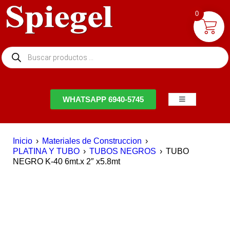
0
NTACTO
WHATSAPP 6940-5745
Inicio
›
Materiales de Construccion
›
PLATINA Y TUBO
›
TUBOS NEGROS
›
TUBO
NEGRO K-40 6mt.x 2″ x5.8mt