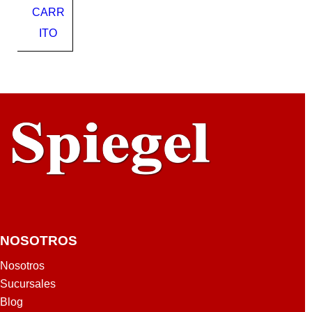
CARR
x5.8
mts
ITO
NOSOTROS
Nosotros
Sucursales
Blog