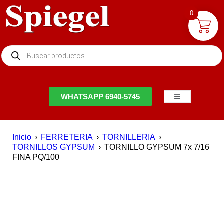
0
NTACTO
WHATSAPP 6940-5745
Inicio
›
FERRETERIA
›
TORNILLERIA
›
TORNILLOS GYPSUM
›
TORNILLO GYPSUM 7x 7/16
FINA PQ/100