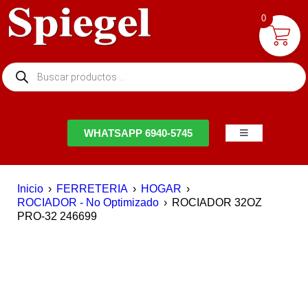
0
NTACTO
WHATSAPP 6940-5745
Inicio
›
FERRETERIA
›
HOGAR
›
ROCIADOR - No Optimizado
›
ROCIADOR 32OZ
PRO-32 246699