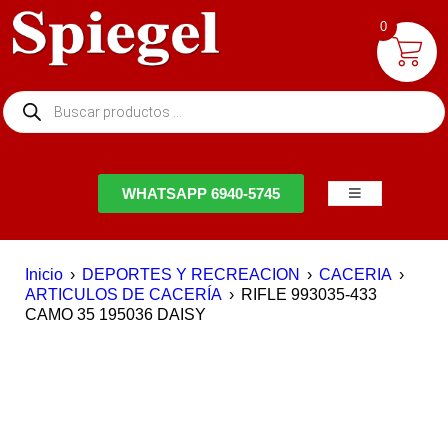
0
NTACTO
WHATSAPP 6940-5745
Inicio
›
DEPORTES Y RECREACION
›
CACERIA
›
ARTICULOS DE CACERÍA
›
RIFLE 993035-433
CAMO 35 195036 DAISY
EN OFERTA