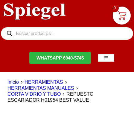
0
NTACTO
WHATSAPP 6940-5745
Inicio
›
HERRAMIENTAS
›
HERRAMIENTAS MANUALES
›
CORTA VIDRIO Y TUBO
›
REPUESTO
ESCARIADOR H01954 BEST VALUE