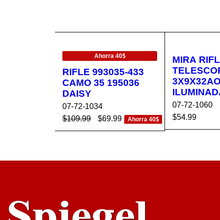
EN OFERTA
Ahorra 40$
MIRA RIF
TELESCO
RIFLE 993035-433
3X9X32A
CAMO 35 195036
ILUMINAD
DAISY
07-72-1060
07-72-1034
$
54.99
$
109.99
$
69.99
Ahorra 40$
AÑADIR AL 
AÑADIR AL CA
VISTA
RRITO
RRITO
RÁPIDA