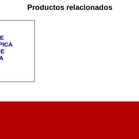
Productos relacionados
LE
PICA
OE
A
CA
VISTA
RÁPIDA