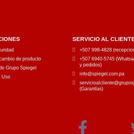
CIONES
SERVICIO AL CLIENT
guridad
+507 998-4828 (recepcio
 cambio de producto
+507 6940-5745 (Whatsap
y pedidos)
 de Grupo Spiegel
info@spiegel.com.pa
e Uso
servicioalcliente@grupos
(Garantías)