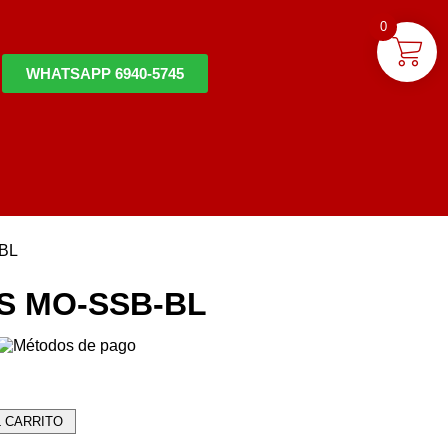
0
WHATSAPP 6940-5745
BL
S MO-SSB-BL
L CARRITO