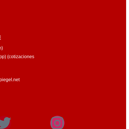
E
n)
p) (cotizaciones
piegel.net