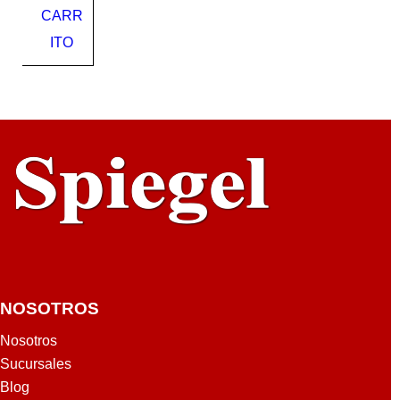
CARR
mm
ITO
NOSOTROS
Nosotros
Sucursales
Blog