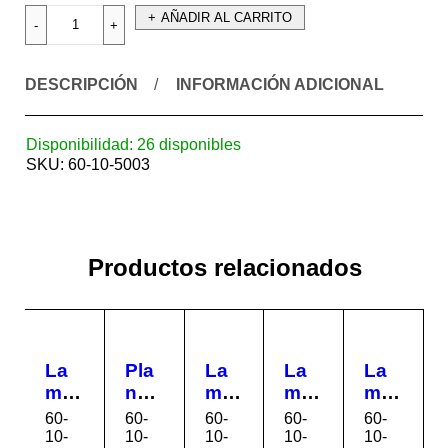
AÑADIR AL CARRITO
DESCRIPCIÓN
INFORMACIÓN ADICIONAL
Disponibilidad:
26 disponibles
SKU:
60-10-5003
Productos relacionados
La
Pla
La
La
La
min
nch
min
min
min
a
a
a
a
a
60-
60-
60-
60-
60-
Gal
Pis
Lis
Gal
Gal
10-
10-
10-
10-
10-