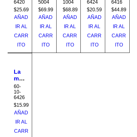
6420
5004
1004
6424
6416
van
o
a
van
van
izad
1/8
1/8
izad
izad
$
25.69
$
69.99
$
68.89
$
20.59
$
44.89
o K-
4x8
4x8
o K-
o K-
AÑAD
AÑAD
AÑAD
AÑAD
AÑAD
20
3m
24
16
IR AL
IR AL
IR AL
IR AL
IR AL
4x8
m
4x8
4x8
CARR
CARR
CARR
CARR
CARR
ITO
ITO
ITO
ITO
ITO
La
min
a
60-
Gal
10-
6426
van
izad
$
15.99
o K-
AÑAD
26
IR AL
4x8
CARR