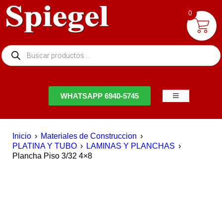
0
NTACTO
WHATSAPP 6940-5745
Inicio
›
Materiales de Construccion
›
PLATINA Y TUBO
›
LAMINAS Y PLANCHAS
›
Plancha Piso 3/32 4×8