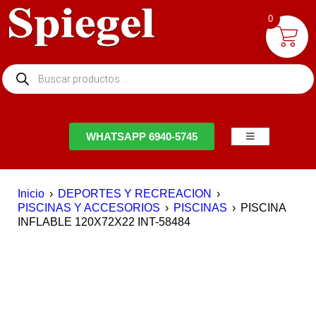
0
NTACTO
WHATSAPP 6940-5745
Inicio
›
DEPORTES Y RECREACION
›
PISCINAS Y ACCESORIOS
›
PISCINAS
›
PISCINA
INFLABLE 120X72X22 INT-58484