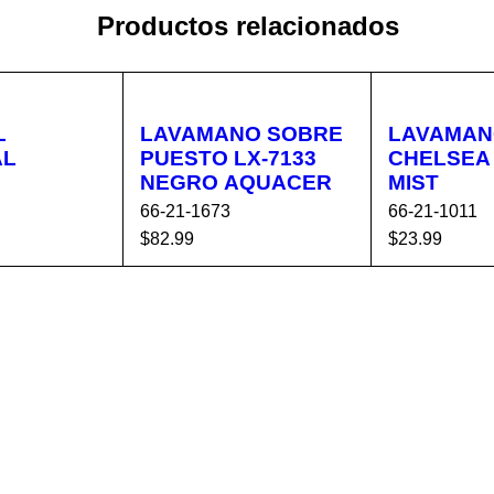
Productos relacionados
L
LAVAMANO SOBRE
LAVAMAN
AL
PUESTO LX-7133
CHELSEA VERD
NEGRO AQUACER
MIST
66-21-1673
66-21-1011
$
82.99
$
23.99
CA
VISTA
AÑADIR AL CA
VISTA
AÑADIR AL 
RÁPIDA
RRITO
RÁPIDA
RRITO