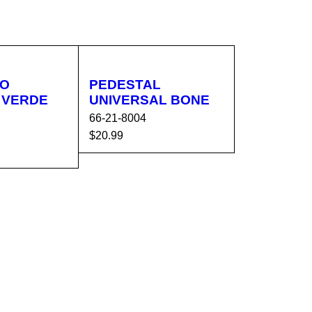
O
PEDESTAL
E
UNIVERSAL BONE
66-21-8004
$
20.99
AÑADIR AL CA
VISTA
CA
VISTA
RRITO
RÁPIDA
RÁPIDA