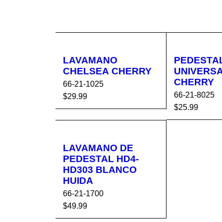
LAVAMANO
PEDESTA
CHELSEA CHERRY
UNIVERS
CHERRY
66-21-1025
66-21-8025
$
29.99
$
25.99
AÑADIR AL CA
VISTA
AÑADIR AL 
RRITO
RÁPIDA
RRITO
LAVAMANO DE
PEDESTAL HD4-
HD303 BLANCO
HUIDA
66-21-1700
$
49.99
AÑADIR AL CA
VISTA