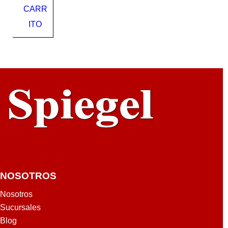
CARR
AL
UE
ITO
NOSOTROS
Nosotros
Sucursales
Blog