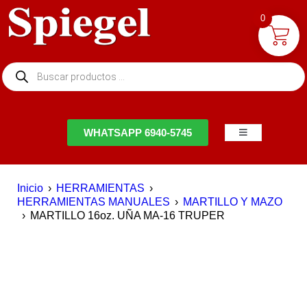
0
NTACTO
WHATSAPP 6940-5745
Inicio
›
HERRAMIENTAS
›
HERRAMIENTAS MANUALES
›
MARTILLO Y MAZO
›
MARTILLO 16oz. UÑA MA-16 TRUPER
DESTACADO