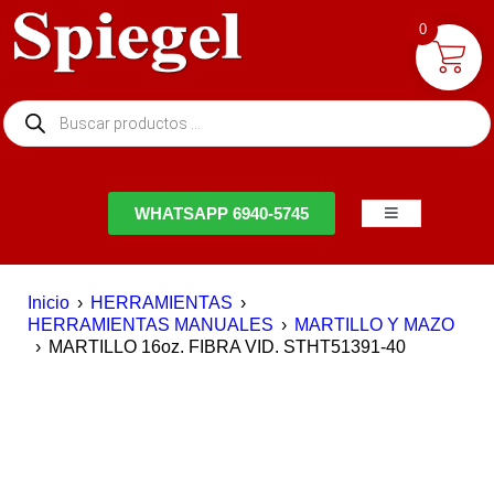
0
NTACTO
WHATSAPP 6940-5745
Inicio
›
HERRAMIENTAS
›
HERRAMIENTAS MANUALES
›
MARTILLO Y MAZO
›
MARTILLO 16oz. FIBRA VID. STHT51391-40