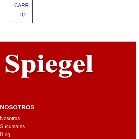
CARR
ER
ITO
NOSOTROS
Nosotros
Sucursales
Blog