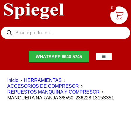
0
NTACTO
WHATSAPP 6940-5745
Inicio
›
HERRAMIENTAS
›
ACCESORIOS DE COMPRESOR
›
REPUESTOS MANQUINA Y COMPRESOR
›
MANGUERA NARANJA 3/8×50′ 236228 1315S351