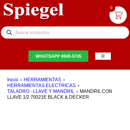
0
NTACTO
WHATSAPP 6940-5745
Inicio
›
HERRAMIENTAS
›
HERRAMIENTAS ELECTRICAS
›
TALADRO - LLAVE Y MANDRIL
›
MANDRIL CON
LLAVE 1/2 70021E BLACK & DECKER
EN OFERTA