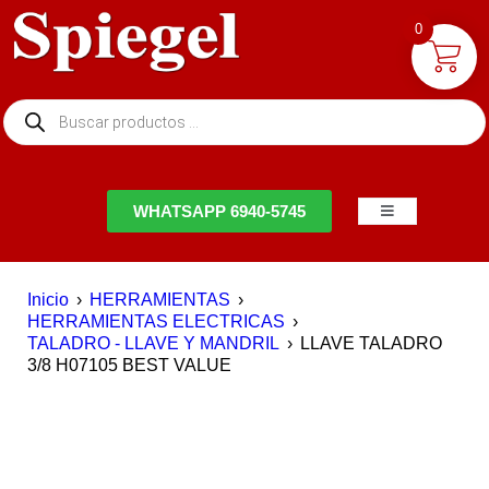
0
NTACTO
WHATSAPP 6940-5745
Inicio
›
HERRAMIENTAS
›
HERRAMIENTAS ELECTRICAS
›
TALADRO - LLAVE Y MANDRIL
›
LLAVE TALADRO
3/8 H07105 BEST VALUE