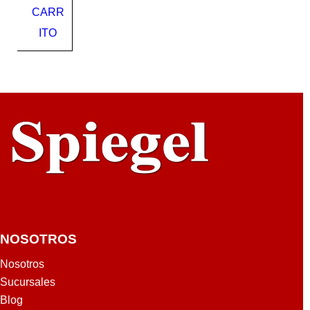
CARR
815
03
ITO
BE
ST
VAL
UE
NOSOTROS
Nosotros
Sucursales
Blog