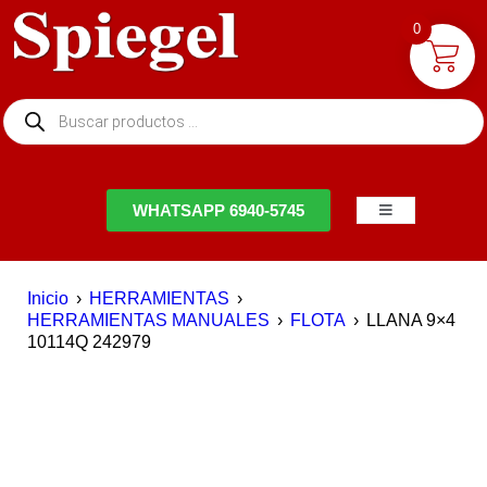
0
NTACTO
WHATSAPP 6940-5745
Inicio
›
HERRAMIENTAS
›
HERRAMIENTAS MANUALES
›
FLOTA
›
LLANA 9×4
10114Q 242979