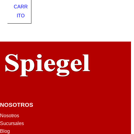
UL
CARR
GA
LA
ITO
XI
NOSOTROS
Nosotros
Sucursales
Blog