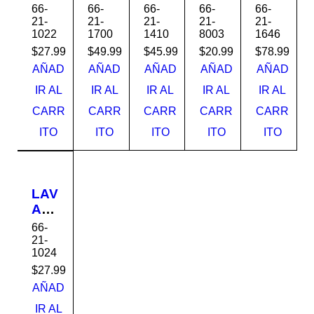
AN
AN
AN
STA
AN
66-
66-
66-
66-
66-
O
O
OS
L
O
21-
21-
21-
21-
21-
1022
1700
1410
8003
1646
CH
DE
VID
UNI
PE
ELS
PE
RIO
VE
DE
$
27.99
$
49.99
$
45.99
$
20.99
$
78.99
EA
DE
S10
RS
STA
AÑAD
AÑAD
AÑAD
AÑAD
AÑAD
VE
STA
T12
AL
L
IR AL
IR AL
IR AL
IR AL
IR AL
RD
L
*42
VISI
HD
CARR
CARR
CARR
CARR
CARR
E
HD
0-
ON
4-
TE
4-
145
HD
ITO
ITO
ITO
ITO
ITO
AL
HD
P30
303
3
BL
3H3
AN
5
LAV
CO
BR
AM
HUI
OW
AN
66-
DA
N
O
21-
HUI
1024
CH
DA
ELS
$
27.99
EA
AÑAD
AZ
IR AL