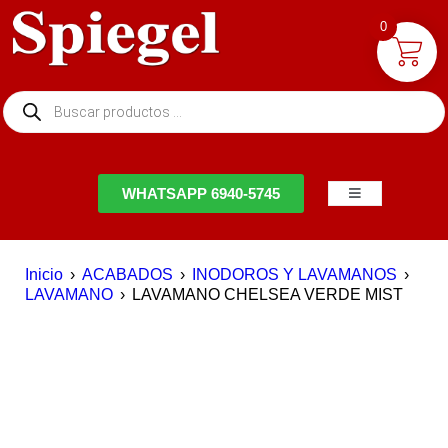
0
NTACTO
WHATSAPP 6940-5745
Inicio
›
ACABADOS
›
INODOROS Y LAVAMANOS
›
LAVAMANO
›
LAVAMANO CHELSEA VERDE MIST