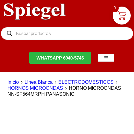
0
NTACTO
WHATSAPP 6940-5745
Inicio
›
Línea Blanca
›
ELECTRODOMESTICOS
›
HORNOS MICROONDAS
›
HORNO MICROONDAS
NN-SF564MRPH PANASONIC
EN OFERTA
DESTACADO