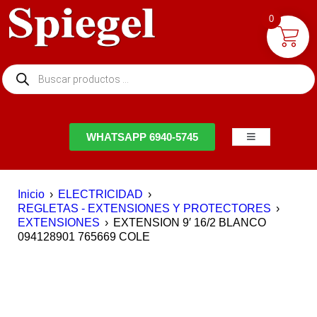
0
NTACTO
WHATSAPP 6940-5745
Inicio
›
ELECTRICIDAD
›
REGLETAS - EXTENSIONES Y PROTECTORES
›
EXTENSIONES
›
EXTENSION 9′ 16/2 BLANCO
094128901 765669 COLE
EN OFERTA