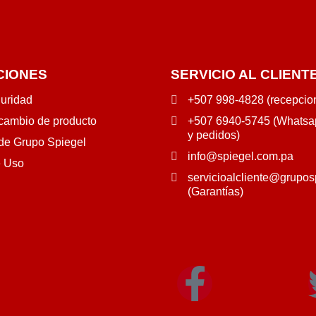
CIONES
SERVICIO AL CLIENT
guridad
+507 998-4828 (recepcio
 cambio de producto
+507 6940-5745 (Whatsap
y pedidos)
 de Grupo Spiegel
info@spiegel.com.pa
e Uso
servicioalcliente@grupos
(Garantías)