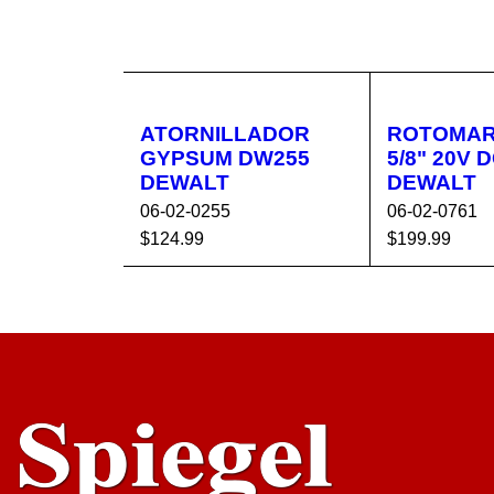
ATORNILLADOR
ROTOMAR
GYPSUM DW255
5/8" 20V 
DEWALT
DEWALT
06-02-0255
06-02-0761
$
124.99
$
199.99
AÑADIR AL CA
VISTA
AÑADIR AL 
RRITO
RÁPIDA
RRITO