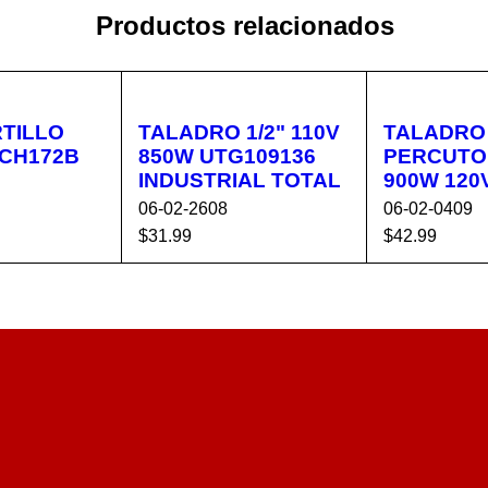
Productos relacionados
TILLO
TALADRO 1/2" 110V
TALADRO
DCH172B
850W UTG109136
PERCUTOR
INDUSTRIAL TOTAL
900W 120
06-02-2608
06-02-0409
$
31.99
$
42.99
CA
VISTA
AÑADIR AL CA
VISTA
AÑADIR AL 
RÁPIDA
RRITO
RÁPIDA
RRITO