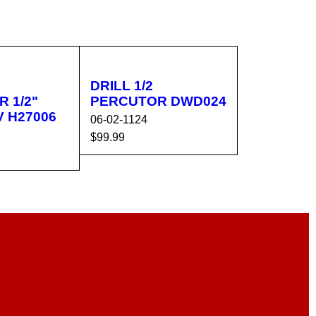
DRILL 1/2
 1/2"
PERCUTOR DWD024
V H27006
06-02-1124
$
99.99
AÑADIR AL CA
VISTA
CA
VISTA
RRITO
RÁPIDA
RÁPIDA