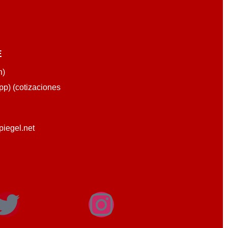
E
n)
p) (cotizaciones
piegel.net