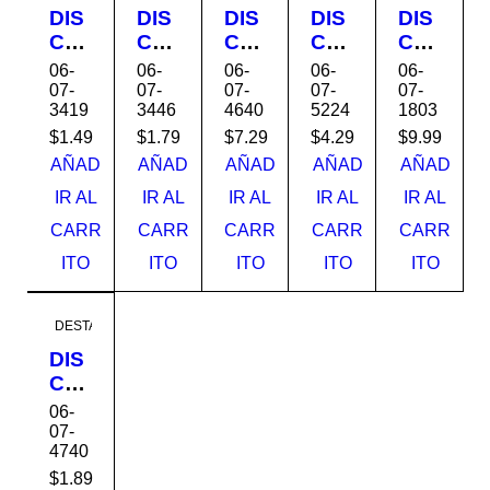
DIS
DIS
DIS
DIS
DIS
CO
CO
CO
CO
CO
LA
CO
CO
CO
CO
06-
06-
06-
06-
06-
MIN
RT
RT
RT
RT
07-
07-
07-
07-
07-
3419
3446
4640
5224
1803
AD
E
E
AR
E
O 4-
ME
GR
CO
14x
$
1.49
$
1.79
$
7.29
$
4.29
$
9.99
1/2x
TAL
AL
NC
7/64
AÑAD
AÑAD
AÑAD
AÑAD
AÑAD
1m
4.5x
14X
RE
x1
IR AL
IR AL
IR AL
IR AL
IR AL
x7/8
1/4x
3/32
TO
DW
CARR
CARR
CARR
CARR
CARR
DW
7/8
X
4-
800
446
DW
DW
1/2x
3
ITO
ITO
ITO
ITO
ITO
19
445
446
7/8
30/4
40
H07
DESTACADO
460
424
7
BE
DIS
ST
CO
VAL
AB
06-
UE
RA
07-
4740
SIV
O
$
1.89