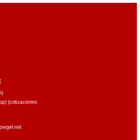
E
n)
p) (cotizaciones
piegel.net