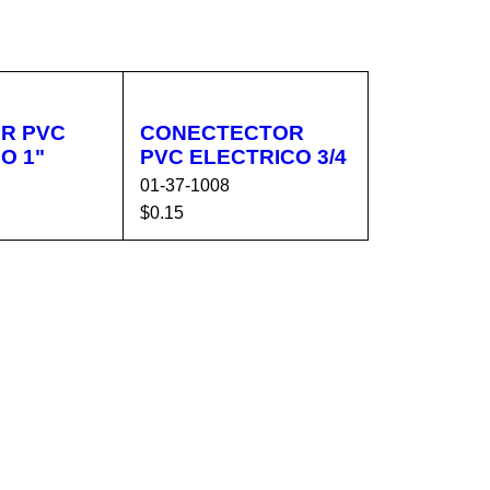
R PVC
CONECTECTOR
O 1"
PVC ELECTRICO 3/4
01-37-1008
$
0.15
CA
VISTA
AÑADIR AL CA
VISTA
RÁPIDA
RRITO
RÁPIDA