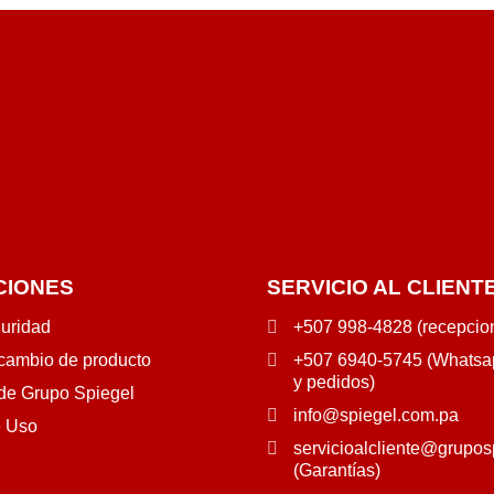
CIONES
SERVICIO AL CLIENT
guridad
+507 998-4828 (recepcio
 cambio de producto
+507 6940-5745 (Whatsap
y pedidos)
 de Grupo Spiegel
info@spiegel.com.pa
e Uso
servicioalcliente@grupos
(Garantías)