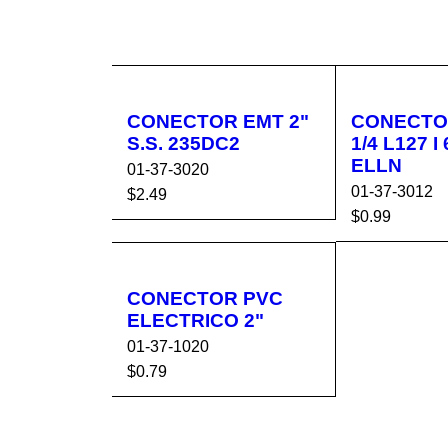
CONECTOR EMT 2"
CONECTOR
S.S. 235DC2
1/4 L127 I
ELLN
01-37-3020
01-37-3012
$
2.49
$
0.99
AÑADIR AL CA
VISTA
AÑADIR AL 
RRITO
RÁPIDA
RRITO
CONECTOR PVC
ELECTRICO 2"
01-37-1020
$
0.79
AÑADIR AL CA
VISTA
RRITO
RÁPIDA