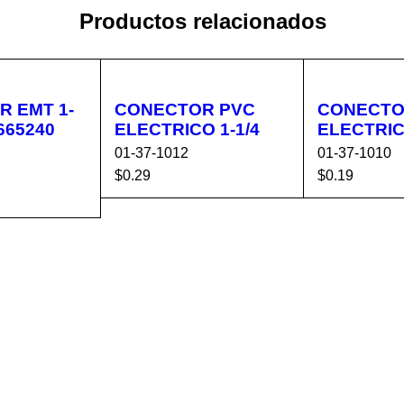
Productos relacionados
 EMT 1-
CONECTOR PVC
CONECTO
 665240
ELECTRICO 1-1/4
ELECTRIC
01-37-1012
01-37-1010
$
0.29
$
0.19
AÑADIR AL CA
VISTA
AÑADIR AL 
CA
VISTA
RRITO
RÁPIDA
RRITO
RÁPIDA