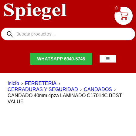
0
NTACTO
WHATSAPP 6940-5745
Inicio
›
FERRETERIA
›
CERRADURAS Y SEGURIDAD
›
CANDADOS
›
CANDADO 40mm 4pza LAMINADO C17014C BEST
VALUE