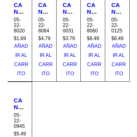
CA
CA
CA
CA
CA
ND
ND
ND
ND
ND
AD
AD
AD
AD
AD
05-
05-
05-
05-
05-
O
O
O
O
O
22-
22-
22-
22-
22-
8020
8084
0031
8060
0125
20
40
25
60
25
mm
mm
mm
mm
mm
$
1.69
$
4.79
$
3.79
$
8.49
$
6.49
C17
C17
TO2
C17
110
AÑAD
AÑAD
AÑAD
AÑAD
AÑAD
020
084
5
060
-25
IR AL
IR AL
IR AL
IR AL
IR AL
BE
LA
TO
BE
BLI
CARR
CARR
CARR
CARR
CARR
ST
RG
LE
ST
STE
VAL
O
DO
VAL
R
ITO
ITO
ITO
ITO
ITO
UE
BE
UE
YAL
ST
E
VAL
UE
CA
ND
AD
05-
O
22-
0945
40
mm
$
5.49