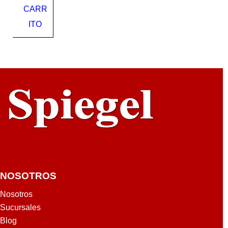
CARR
ER
PE
ITO
RIE
YAL
E
NOSOTROS
Nosotros
Sucursales
Blog