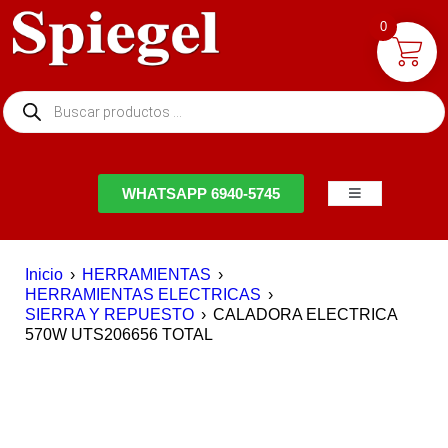
0
NTACTO
WHATSAPP 6940-5745
Inicio
›
HERRAMIENTAS
›
HERRAMIENTAS ELECTRICAS
›
SIERRA Y REPUESTO
›
CALADORA ELECTRICA
570W UTS206656 TOTAL