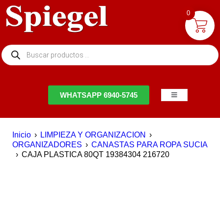
0
NTACTO
WHATSAPP 6940-5745
Inicio
›
LIMPIEZA Y ORGANIZACION
›
ORGANIZADORES
›
CANASTAS PARA ROPA SUCIA
›
CAJA PLASTICA 80QT 19384304 216720