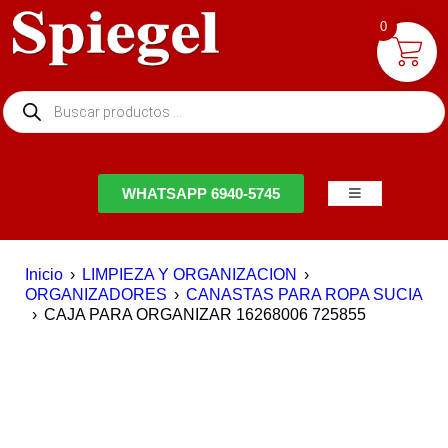
0
NTACTO
WHATSAPP 6940-5745
Inicio
›
LIMPIEZA Y ORGANIZACION
›
ORGANIZADORES
›
CANASTAS PARA ROPA SUCIA
›
CAJA PARA ORGANIZAR 16268006 725855