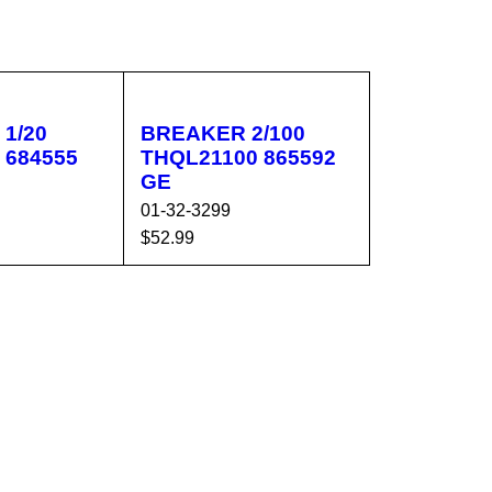
1/20
BREAKER 2/100
 684555
THQL21100 865592
GE
01-32-3299
$
52.99
CA
VISTA
AÑADIR AL CA
VISTA
RÁPIDA
RRITO
RÁPIDA