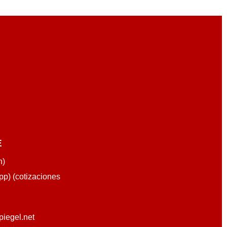
E
n)
p) (cotizaciones
piegel.net