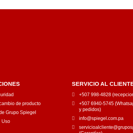
CIONES
SERVICIO AL CLIENT
guridad
+507 998-4828 (recepcio
 cambio de producto
+507 6940-5745 (Whatsap
y pedidos)
 de Grupo Spiegel
info@spiegel.com.pa
e Uso
servicioalcliente@grupos