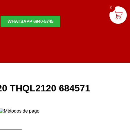
0
WHATSAPP 6940-5745
0 THQL2120 684571