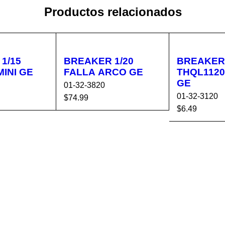
Productos relacionados
1/15
BREAKER 1/20
BREAKER 
THQL115 MINI GE
FALLA ARCO GE
THQL1120
GE
01-32-3820
01-32-3120
$
74.99
$
6.49
CA
VISTA
AÑADIR AL CA
VISTA
AÑADIR AL 
RÁPIDA
RRITO
RÁPIDA
RRITO