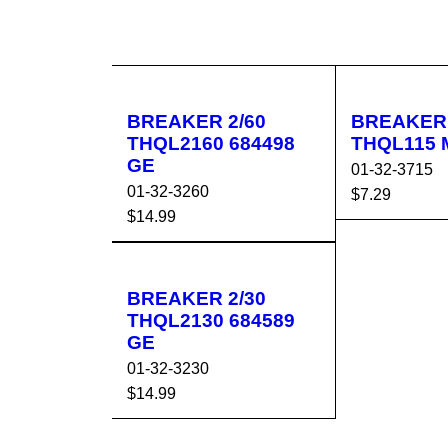
BREAKER 2/60
BREAKER 
THQL2160 684498
GE
01-32-3715
01-32-3260
$
7.29
$
14.99
AÑADIR AL 
AÑADIR AL CA
VISTA
RRITO
RRITO
RÁPIDA
BREAKER 2/30
THQL2130 684589
GE
01-32-3230
$
14.99
AÑADIR AL CA
VISTA