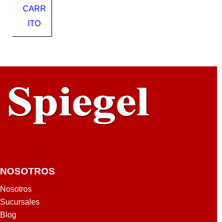
CARR
mm
ITO
NOSOTROS
Nosotros
Sucursales
Blog