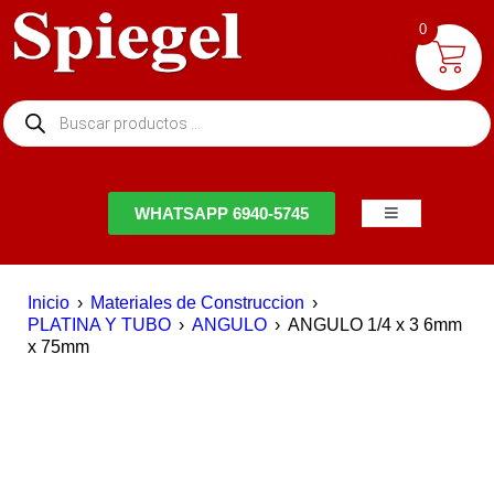
0
NTACTO
WHATSAPP 6940-5745
Inicio
›
Materiales de Construccion
›
PLATINA Y TUBO
›
ANGULO
›
ANGULO 1/4 x 3 6mm
x 75mm