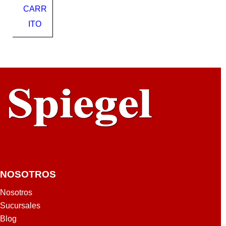
CARR
mm
ITO
NOSOTROS
Nosotros
Sucursales
Blog