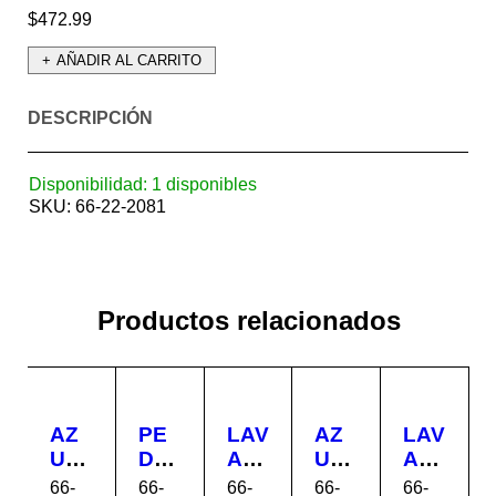
$
472.99
AÑADIR AL CARRITO
DESCRIPCIÓN
Disponibilidad:
1 disponibles
SKU:
66-22-2081
Productos relacionados
AZ
PE
LAV
AZ
LAV
UL
DE
AM
UL
AM
EJ
STA
AN
EJ
AN
66-
66-
66-
66-
66-