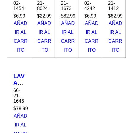
O
L
O
O
OS
02-
21-
21-
02-
21-
1454
8024
1673
4242
1412
20X
UNI
SO
32x
VID
30
VE
BR
56
RIO
$
6.99
$
22.99
$
82.99
$
6.99
$
62.99
312
RS
E
321
141
AÑAD
AÑAD
AÑAD
AÑAD
AÑAD
5E
AL
PU
42
2
IR AL
IR AL
IR AL
IR AL
IR AL
GR
AZ
EST
BRI
T12
CARR
CARR
CARR
CARR
CARR
EE
UL
O
LL
*40
N
GA
LX-
O
0-
ITO
ITO
ITO
ITO
ITO
LA
713
330
XI
3
NE
GR
LAV
O
AM
AQ
AN
66-
UA
O
21-
CE
1646
PE
R
DE
$
78.99
STA
AÑAD
L
IR AL
HD