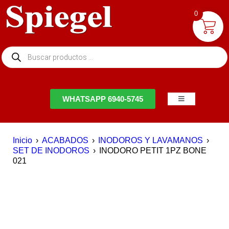
0
NTACTO
WHATSAPP 6940-5745
Inicio
›
ACABADOS
›
INODOROS Y LAVAMANOS
›
SET DE INODOROS
›
INODORO PETIT 1PZ BONE
021