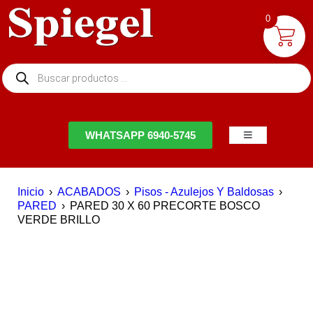
0
NTACTO
WHATSAPP 6940-5745
Inicio
›
ACABADOS
›
Pisos - Azulejos Y Baldosas
›
PARED
›
PARED 30 X 60 PRECORTE BOSCO
VERDE BRILLO