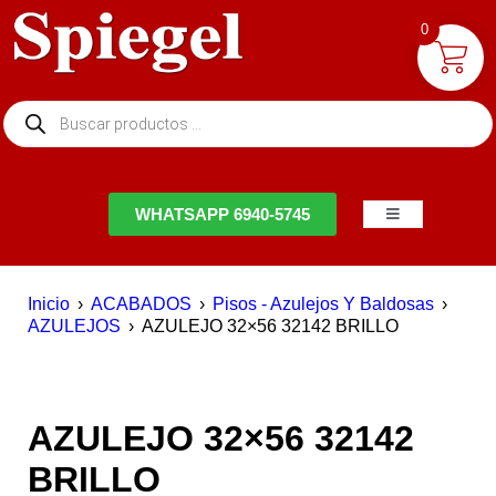
0
NTACTO
WHATSAPP 6940-5745
Inicio
›
ACABADOS
›
Pisos - Azulejos Y Baldosas
›
AZULEJOS
›
AZULEJO 32×56 32142 BRILLO
AZULEJO 32×56 32142
BRILLO