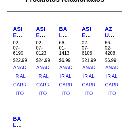
ASI
ASI
BA
ASI
AZ
EN
EN
LD
EN
UL
TO
TO
OS
TO
EJ
02-
02-
66-
02-
66-
DE
LA
A
SE
O
07-
07-
01-
07-
02-
6190
0123
1413
6106
4208
SE
RG
44x
RVI
32x
RVI
O
44
CIO
56
$
22.99
$
24.99
$
6.99
$
21.99
$
6.99
CIO
BL
LF4
AL
320
AÑAD
AÑAD
AÑAD
AÑAD
AÑAD
SIL
AN
451
AR
08
IR AL
IR AL
IR AL
IR AL
IR AL
VE
CO
3
GA
BRI
CARR
CARR
CARR
CARR
CARR
R
155
CE
DO
LL
41E
0TT
NIA
144
O
ITO
ITO
ITO
ITO
ITO
C16
T-
EC
2
000
A
212
BE
000
894
MIS
141
BA
400
LD