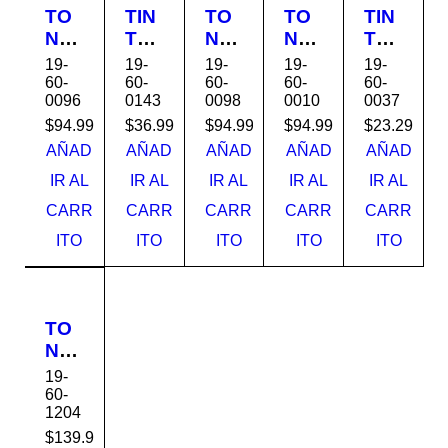
TO
TIN
TO
TO
TIN
NE
TA
NE
NE
TA
R
GI-
R
R
PG-
19-
19-
19-
19-
19-
055
16
055
128
140
60-
60-
60-
60-
60-
0096
0143
0098
0010
0037
CY
MA
YEL
CA
XL
AN
GE
LO
NO
NE
$
94.99
$
36.99
$
94.99
$
94.99
$
23.29
CA
NT
W
N
GR
AÑAD
AÑAD
AÑAD
AÑAD
AÑAD
NO
A
CA
O
IR AL
IR AL
IR AL
IR AL
IR AL
N
CA
NO
CA
CARR
CARR
CARR
CARR
CARR
NO
N
NO
N
N
ITO
ITO
ITO
ITO
ITO
TO
NE
R
19-
304
60-
1204
A
CC
$
139.99