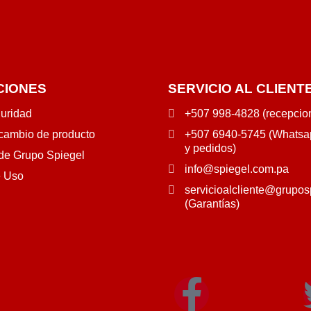
CIONES
SERVICIO AL CLIENT
guridad
+507 998-4828 (recepcio
 cambio de producto
+507 6940-5745 (Whatsap
y pedidos)
 de Grupo Spiegel
info@spiegel.com.pa
e Uso
servicioalcliente@grupos
(Garantías)