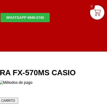
0
WHATSAPP 6940-5745
A FX-570MS CASIO
L CARRITO