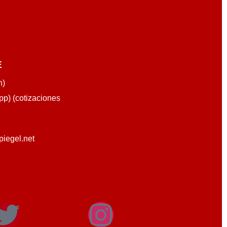
E
n)
p) (cotizaciones
piegel.net