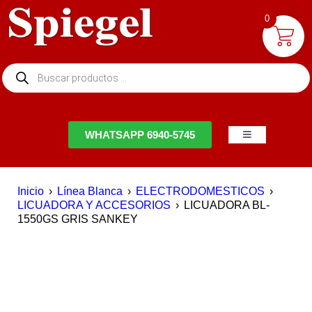
0
NTACTO
WHATSAPP 6940-5745
Inicio
›
Línea Blanca
›
ELECTRODOMESTICOS
›
LICUADORA Y ACCESORIOS
›
LICUADORA BL-
1550GS GRIS SANKEY