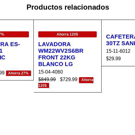
Productos relacionados
EN OFERTA
7%
Ahorra 120$
CAFETERA
30TZ SAN
RA ES-
LAVADORA
1
WM22WV2S6BR
15-11-6012
IC
FRONT 22KG
$
29.99
BLANCO LG
AÑADIR AL 
15-04-4060
99
Ahorra 27%
RRITO
$
849.99
$
729.99
CA
VISTA
Ahorra
120$
RÁPIDA
AÑADIR AL CA
VISTA
RRITO
RÁPIDA