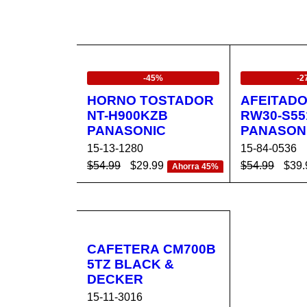
EN OFERTA
EN OFERTA
-45%
-2
HORNO TOSTADOR
AFEITADO
NT-H900KZB
RW30-S55
PANASONIC
PANASON
15-13-1280
15-84-0536
$
54.99
$
29.99
$
54.99
$
39.
Ahorra 45%
AÑADIR AL CA
VISTA
AÑADIR AL 
RRITO
RÁPIDA
RRITO
CAFETERA CM700B
5TZ BLACK &
DECKER
15-11-3016