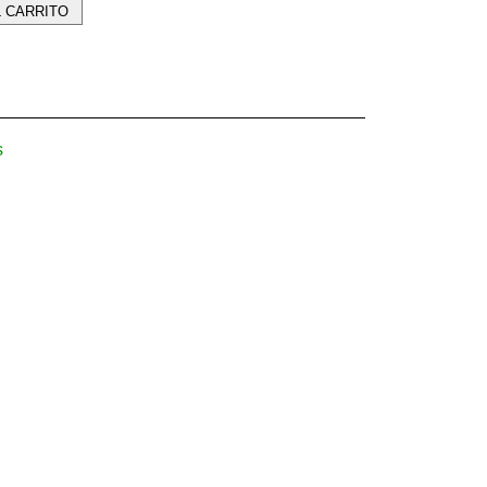
L CARRITO
s