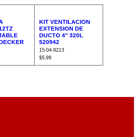
A
KIT VENTILACION
12TZ
EXTENSION DE
MABLE
DUCTO 4" 320L
 DECKER
520942
15-04-9213
$
5.99
CA
VISTA
AÑADIR AL CA
VISTA
RÁPIDA
RRITO
RÁPIDA