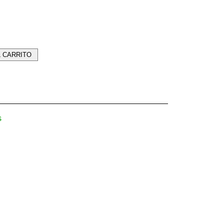
L CARRITO
s