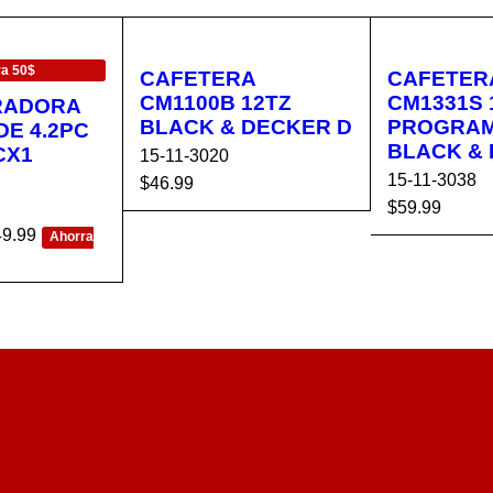
a 50$
CAFETERA
CAFETER
CM1100B 12TZ
CM1331S 
RADORA
BLACK & DECKER D
PROGRA
DE 4.2PC
BLACK &
CX1
15-11-3020
15-11-3038
$
46.99
$
59.99
AÑADIR AL CA
VISTA
49.99
AÑADIR AL 
Ahorra
RRITO
RÁPIDA
RRITO
CA
VISTA
RÁPIDA