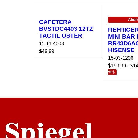
EN OFERTA
Ahorr
CAFETERA
BVSTDC4403 12TZ
REFRIGE
TACTIL OSTER
MINI BAR 
RR43D6A
15-11-4008
HISENSE
$
49.99
15-03-1206
AÑADIR AL CA
VISTA
$
199.99
$
1
RRITO
RÁPIDA
50$
AÑADIR AL 
RRITO