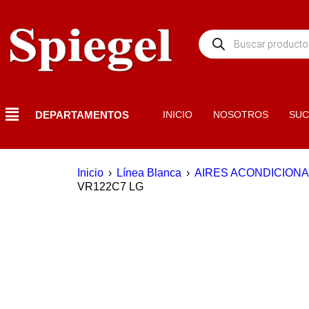
DEPARTAMENTOS
INICIO
NOSOTROS
SUC
Inicio
›
Línea Blanca
›
AIRES ACONDICION
VR122C7 LG
EN OFERTA