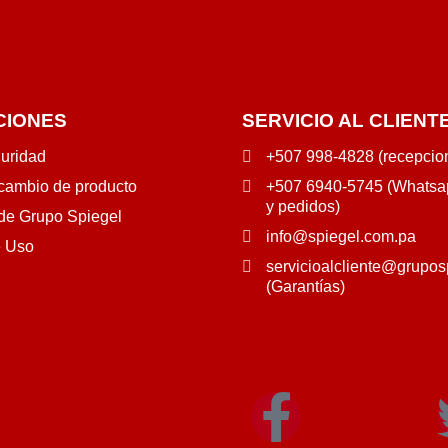
CIONES
SERVICIO AL CLIENT
guridad
+507 998-4828 (recepcio
 cambio de producto
+507 6940-5745 (Whatsap
y pedidos)
 de Grupo Spiegel
info@spiegel.com.pa
e Uso
servicioalcliente@grupos
(Garantías)