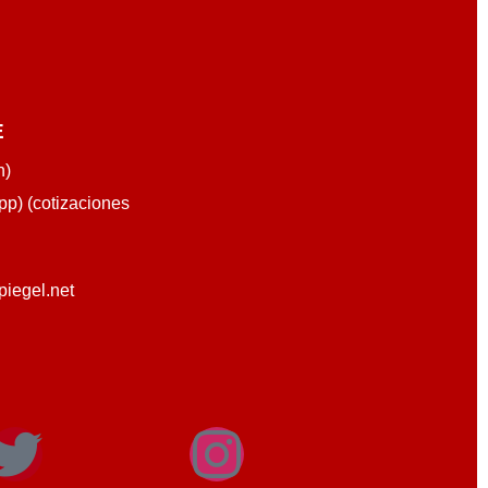
E
n)
p) (cotizaciones
piegel.net