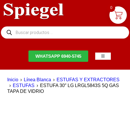
0
NTACTO
WHATSAPP 6940-5745
Inicio
›
Línea Blanca
›
ESTUFAS Y EXTRACTORES
›
ESTUFAS
›
ESTUFA 30″ LG LRGL5843S 5Q GAS
TAPA DE VIDRIO
EN OFERTA