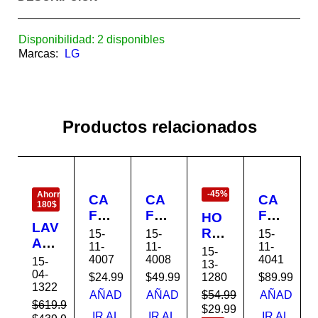
Disponibilidad:
2 disponibles
Marcas:
LG
Productos relacionados
EN
EN
OFERTA
OFERTA
Ahorra
-45%
CA
CA
CA
180$
FET
FET
FET
HO
LAV
ER
ER
ER
RN
15-
15-
15-
AD
A
A
A
11-
11-
11-
O
15-
OR
4007
4008
4041
BV
BV
BV
15-
TO
13-
A
04-
ST
ST
ST
1280
$
24.99
$
49.99
$
89.99
STA
1322
AU
DC
DC
DC
DO
$
54.99
AÑAD
AÑAD
AÑAD
TO
$
619.99
S12
440
339
$
29.99
R
Ahorra
IR AL
IR AL
IR AL